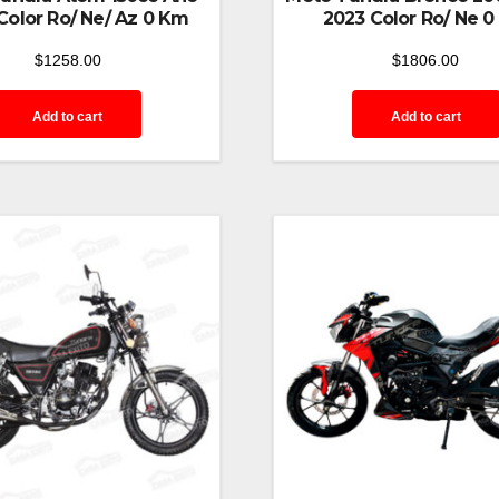
Color Ro/ Ne/ Az 0 Km
2023 Color Ro/ Ne 
$
1258.00
$
1806.00
Add to cart
Add to cart