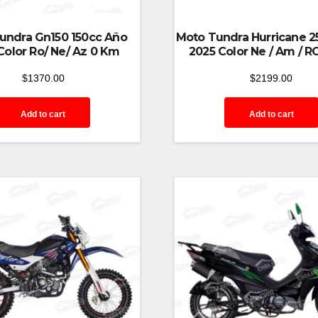
undra Gn150 150cc Año
Moto Tundra Hurricane 2
Color Ro/ Ne/ Az 0 Km
2025 Color Ne / Am / 
$
1370.00
$
2199.00
Add to cart
Add to cart