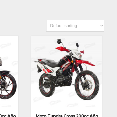
0cc Año
Moto Tundra Cross 200cc Año