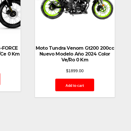
G-FORCE
Moto Tundra Venom Gt200 200cc
/Ce 0 Km
Nuevo Modelo Año 2024 Color
Ve/Ro 0 Km
$
1899.00
Add to cart