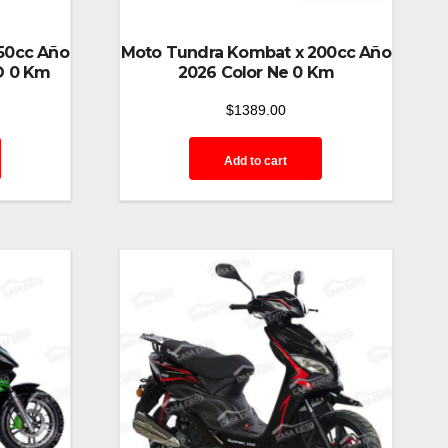
50cc Año
Moto Tundra Kombat x 200cc Año
RO 0 Km
2026 Color Ne 0 Km
$
1389.00
Add to cart