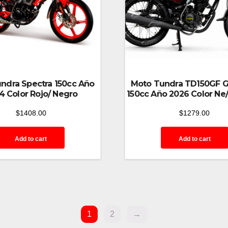
ndra Spectra 150cc Año
Moto Tundra TD150GF 
4 Color Rojo/ Negro
150cc Año 2026 Color Ne
$
1408.00
$
1279.00
Add to cart
Add to cart
1
2
→