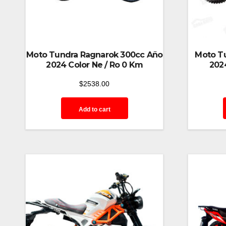
Moto Tundra Ragnarok 300cc Año
Moto Tu
2024 Color Ne / Ro 0 Km
202
$
2538.00
Add to cart