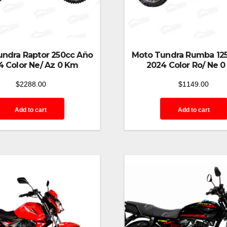
ndra Raptor 250cc Año
Moto Tundra Rumba 12
4 Color Ne/ Az 0 Km
2024 Color Ro/ Ne 
$
2288.00
$
1149.00
Add to cart
Add to cart