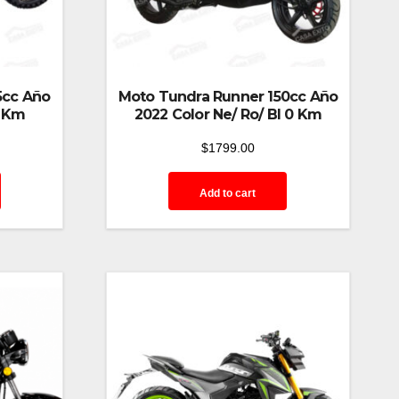
5cc Año
Moto Tundra Runner 150cc Año
0 Km
2022 Color Ne/ Ro/ Bl 0 Km
$
1799.00
Add to cart