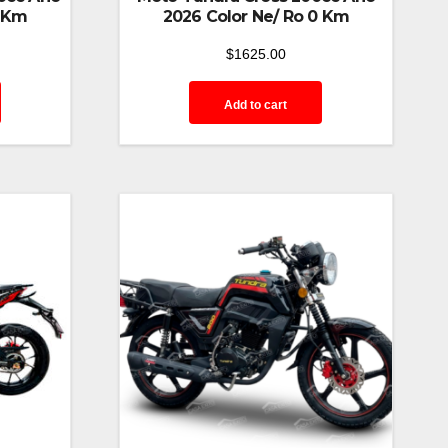
0 Km
2026 Color Ne/ Ro 0 Km
$
1625.00
Add to cart